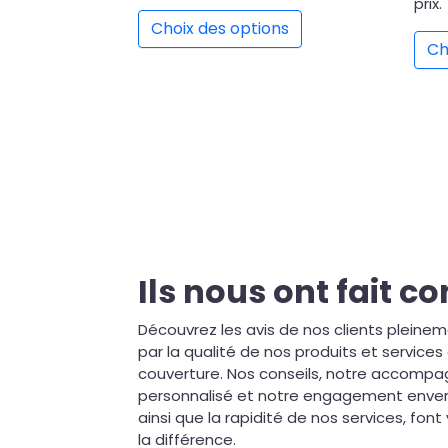
Ce produit a plusieu
prix.
Choix des options
Ch
Ils nous ont fait c
l réalisé
Suite à un problème dans
s travaux de
Découvrez les avis de nos clients pleinem
une cheminée,
M
ne
par la qualité de nos produits et service
intervention super rapide
 équipe
couverture. Nos conseils, notre accom
et pro !
ompétente,
personnalisé et notre engagement envers 
ltat nickel.
ainsi que la rapidité de nos services, fon
Élson Moisão
e vivement
la différence.