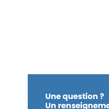
e
Une question ?
Un renseigneme