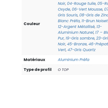
Noir
04-Rouge tuile
05-R
,
,
Oxyde
06-Vert Mousse
0
,
,
Gris Souris
08-Gris de Zin
,
Blanc Préfa
11-Brun Noiset
,
Couleur
12-Argent Métallisé
13-
,
Aluminium Naturel
17 – B
,
Pur
19-Gris sombre
23-Gri
,
,
Noir
45-Bronze
46-Prépat
,
,
Vert
47-Gris Quartz
,
Matériaux
Aluminium Préfa
Type de profil
O TOP