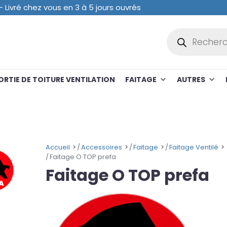
 Livré chez vous en 3 à 5 jours ouvrés
Recherche de p
ORTIE DE TOITURE VENTILATION
FAITAGE
AUTRES
Accueil
Accessoires
Faitage
Faitage Ventilé
Faitage O TOP prefa
Faitage O TOP prefa