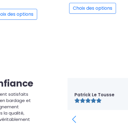
rs variations. Les options peuvent être choisies sur la page 
Ce pr
Ce produit a plusieurs variations. Les opti
Choix des options
oix des options
onfiance
ent satisfaits
anolis Claude
Patrick Le Tousse
s en bardage et
pagnement
la qualité,
t véritablement