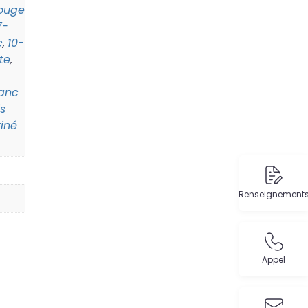
ouge
7-
c
10-
,
te
,
lanc
s
iné
Renseignement
Appel