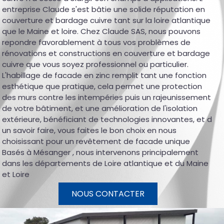
entreprise Claude s'est bâtie une solide réputation en
couverture et bardage cuivre tant sur la loire atlantique
que le Maine et loire. Chez Claude SAS, nous pouvons
repondre favorablement à tous vos problèmes de
rénovations et constructions en couverture et bardage
cuivre que vous soyez professionnel ou particulier.
L'habillage de facade en zinc remplit tant une fonction
esthétique que pratique, cela permet une protection
des murs contre les intempéries puis un rajeunissement
de votre bâtiment, et une amélioration de l'isolation
extérieure, bénéficiant de technologies innovantes, et d
un savoir faire, vous faites le bon choix en nous
choisissant pour un revêtement de facade unique
Basés à Mésanger , nous intervenons principalement
dans les départements de Loire atlantique et du Maine
et Loire
NOUS CONTACTER