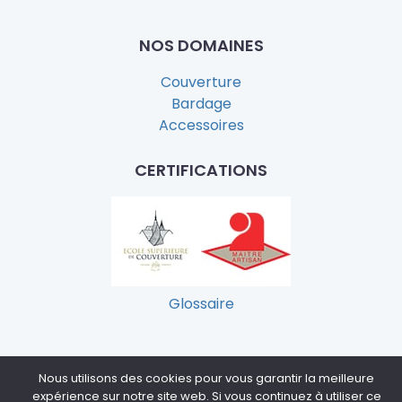
NOS DOMAINES
Couverture
Bardage
Accessoires
CERTIFICATIONS
Glossaire
Copyright
2026
| Réalisation et
éco-conception
Nous utilisons des cookies pour vous garantir la meilleure
Dioqa
Mentions légales
Conditions Générales de
|
|
expérience sur notre site web. Si vous continuez à utiliser ce