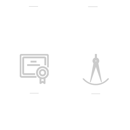
Devis
Conseils
gratuit
personnalisés
Certifié
Intervention
Qualibat
sur tous
types de