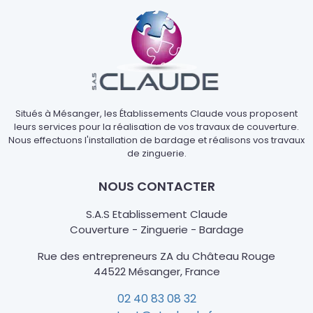
Les différents types et les
différentes utilisations
Il existe de nombreux
chapeaux de ventilation
qui
peuvent s’adapter à différents appareils
domestiques. Les appareils domestiques
Situés à Mésanger, les Établissements Claude vous proposent
nécessitant une évacuation simple sont :
leurs services pour la réalisation de vos travaux de couverture.
Nous effectuons l'installation de bardage et réalisons vos travaux
les
VMC
(ventilation mécanique contrôlée)
de zinguerie.
simple flux ;
les
fosses septiques
;
NOUS CONTACTER
les
hottes de cuisine
;
les
sèche-linges à évacuation
.
S.A.S Etablissement Claude
Couverture - Zinguerie - Bardage
Certains appareils fonctionnent à la fois par rejet et
par prise d’air neuf comme les
VMC double flux
et
Rue des entrepreneurs ZA du Château Rouge
les
chauffe-eaux thermodynamiques
.
44522 Mésanger, France
Les différents types et les
02 40 83 08 32