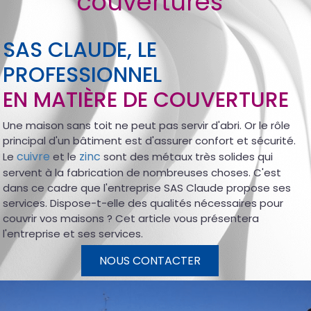
couvertures
SAS CLAUDE, LE
PROFESSIONNEL
EN MATIÈRE DE COUVERTURE
Une maison sans toit ne peut pas servir d'abri. Or le rôle
principal d'un bâtiment est d'assurer confort et sécurité.
cuivre
zinc
Le
et le
sont des métaux très solides qui
servent à la fabrication de nombreuses choses. C'est
dans ce cadre que l'entreprise SAS Claude propose ses
services. Dispose-t-elle des qualités nécessaires pour
couvrir vos maisons ? Cet article vous présentera
l'entreprise et ses services.
NOUS CONTACTER