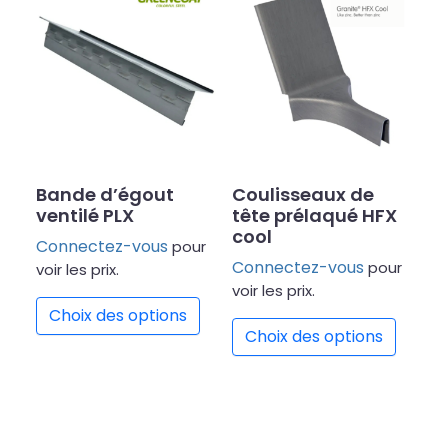
Bande d’égout
Coulisseaux de
ventilé PLX
tête prélaqué HFX
cool
Connectez-vous
pour
Connectez-vous
pour
voir les prix.
Ce produit a plusieurs variations
voir les prix.
Ce prod
Choix des options
Choix des options