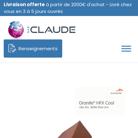
Livraison offerte
à partir de 2000€ d'achat - Livré chez
vous en 3 à 5 jours ouvrés
Renseignements