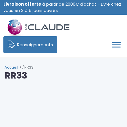
Livraison offerte
à partir de 2000€ d'achat - Livré chez
vous en 3 à 5 jours ouvrés
Renseignements
Accueil
RR33
RR33